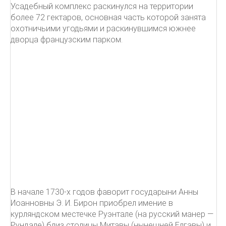
Усадебный комплекс раскинулся на территории
более 72 гектаров, основная часть которой занята
охотничьими угодьями и раскинувшимся южнее
дворца французским парком.
В начале 1730-х годов фаворит государыни Анны
Иоанновны Э. И. Бирон приобрел имение в
курляндском местечке Руэнтале (на русский манер —
Рундале) близ столицы Митавы (нынешней Елгавы) и