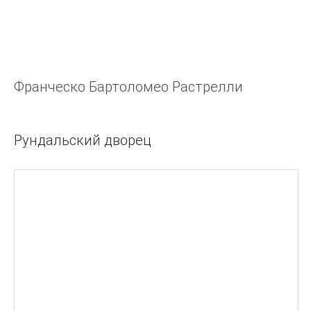
Франческо Бартоломео Растрелли
Франческо Бартоломео Растрелли
Рундальский дворец