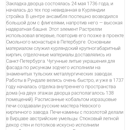
Закладка дворца состоялась 24 мая 1736 года, и
началась до тех пор невиданная в Курляндии
стройка. В центре ансамбля поспешно возводился
большой дом с флигелями, напротив него — высокая
надвратная башня. Этот элемент Растрелли
использовал впервые, повторив его позже в проекте
Смольного монастыря в Петербурге. Основным
материалом служил курляндский крупногабаритный
кирпич, отделочные материалы доставлялись из
Санкт-Петербурга. Чугунные литые украшения для
фасада по рисункам зодчего исполнили на
знаменитых тульских металлургических заводах.
Работы в Рундале велись очень быстро, и уже в 1737
году началась отделка внутреннего пространства
дома (на двух этажах дворца располагалось 138
помещений). Расписанные кобальтом изразцовые
печи создавали русские мастера Невского
кирпичного завода. Печи-камины с позолотой делали
в Вирцаве австрийские умельцы. Стюковый лепной
декор стен и потолков искусно исполнили