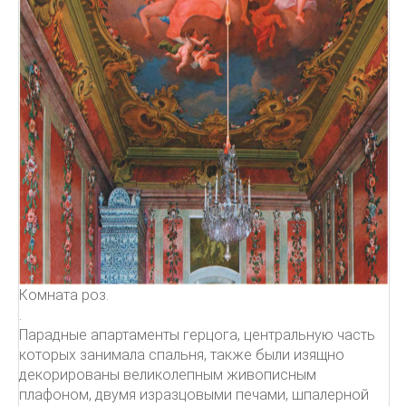
Комната роз.
.
Парадные апартаменты герцога, центральную часть
которых занимала спальня, также были изящно
декорированы великолепным живописным
плафоном, двумя изразцовыми печами, шпалерной