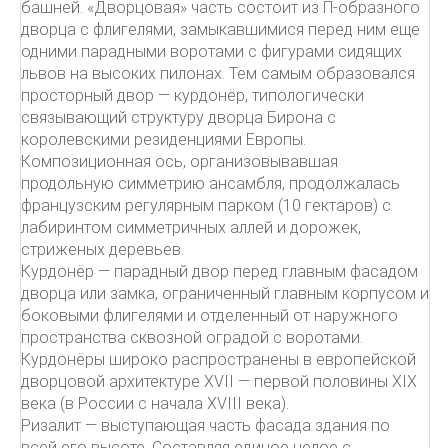
башней. «Дворцовая» часть состоит из П-образного
дворца с флигелями, замыкавшимися перед ним еще
одними парадными воротами с фигурами сидящих
львов на высоких пилонах. Тем самым образовался
просторный двор — курдонёр, типологически
связывающий структуру дворца Бирона с
королевскими резиденциями Европы.
Композиционная ось, организовывавшая
продольную симметрию ансамбля, продолжалась
французским регулярным парком (10 гектаров) с
лабиринтом симметричных аллей и дорожек,
стриженых деревьев.
Курдонёр — парадный двор перед главным фасадом
дворца или замка, ограниченный главным корпусом и
боковыми флигелями и отделенный от наружного
пространства сквозной оградой с воротами.
Курдонёры широко распространены в европейской
дворцовой архитектуре XVII — первой половины XIX
века (в России с начала XVIII века).
Ризалит — выступающая часть фасада здания по
всей его высоте. Составляя единое целое с