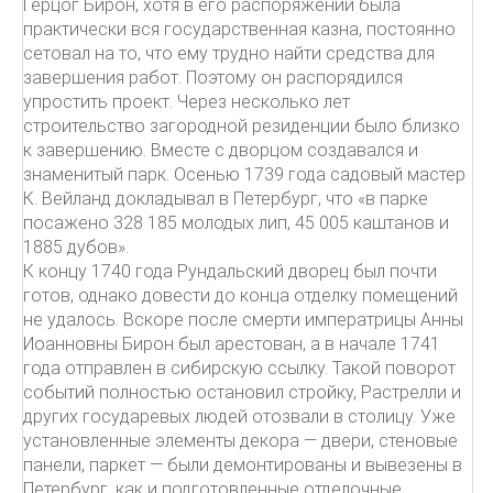
Герцог Бирон, хотя в его распоряжении была
практически вся государственная казна, постоянно
сетовал на то, что ему трудно найти средства для
завершения работ. Поэтому он распорядился
упростить проект. Через несколько лет
строительство загородной резиденции было близко
к завершению. Вместе с дворцом создавался и
знаменитый парк. Осенью 1739 года садовый мастер
К. Вейланд докладывал в Петербург, что «в парке
посажено 328 185 молодых лип, 45 005 каштанов и
1885 дубов».
К концу 1740 года Рундальский дворец был почти
готов, однако довести до конца отделку помещений
не удалось. Вскоре после смерти императрицы Анны
Иоанновны Бирон был арестован, а в начале 1741
года отправлен в сибирскую ссылку. Такой поворот
событий полностью остановил стройку, Растрелли и
других государевых людей отозвали в столицу. Уже
установленные элементы декора — двери, стеновые
панели, паркет — были демонтированы и вывезены в
Петербург, как и подготовленные отделочные