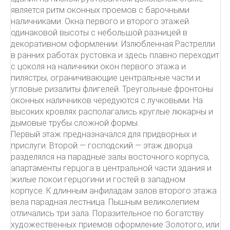
является ритм оконных проемов с барочными
наличниками. Окна первого и второго этажей
одинаковой высоты с небольшой разницей в
декоративном оформлении. Излюбленная Растрелли
в ранних работах рустовка и здесь плавно переходит
с цоколя на наличники окон первого этажа и
пилястры, ограничивающие центральные части и
угловые ризалиты флигелей. Треугольные фронтоны
оконных наличников чередуются с лучковыми. На
высоких кровлях располагались круглые люкарны и
дымовые трубы сложной формы.
Первый этаж предназначался для придворных и
прислуги. Второй — господский — этаж дворца
разделялся на парадные залы восточного корпуса,
апартаменты герцога в центральной части здания и
жилые покои герцогини и гостей в западном
корпусе. К длинным анфиладам залов второго этажа
вела парадная лестница. Пышным великолепием
отличались три зала. Поразительное по богатству
художественных приемов оформление Золотого, или